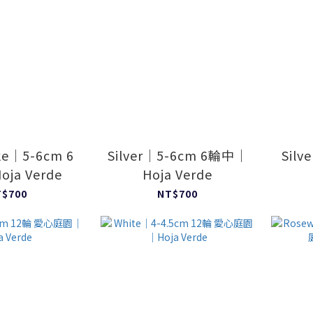
ke｜5-6cm 6
Silver｜5-6cm 6輪中｜
Silv
ja Verde
Hoja Verde
T$700
NT$700