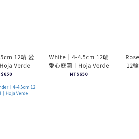
.5cm 12輪 愛
White｜4-4.5cm 12輪
Ros
ja Verde
愛心庭園｜Hoja Verde
12
T$650
NT$650