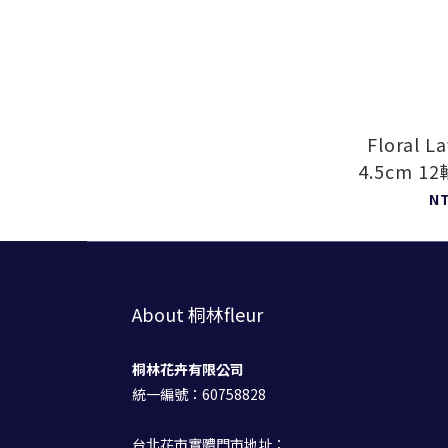
Floral L
4.5cm 
Hoja
N
About 桐林fleur
桐林花卉有限公司
統一編號：60758828
台北花市實體門市地址：