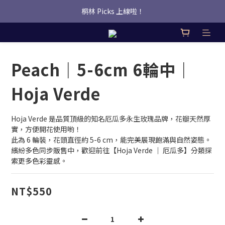
桐林 Picks 上線啦！
桐林 Picks 上線啦！
✿桐林Fleur✿  Uber Eats即點即送🛵 
桐林 Picks 上線啦！
Peach｜5-6cm 6輪中｜
Hoja Verde
Hoja Verde 是品質頂級的知名厄瓜多永生玫瑰品牌，花瓣天然厚
實，方便開花使用喲！
此為 6 輪裝，花頭直徑約 5-6 cm，能完美展現飽滿與自然姿態。
繽紛多色同步販售中，歡迎前往【Hoja Verde ｜ 厄瓜多】分類探
索更多色彩靈感。
NT$550