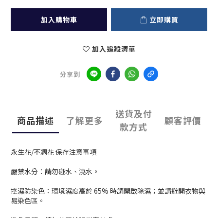
加入購物車
立即購買
加入追蹤清單
分享到
送貨及付
商品描述
了解更多
顧客評價
款方式
永生花/不凋花 保存注意事項
嚴禁水分：請勿碰水、澆水。
控濕防染色：環境濕度高於 65% 時請開啟除濕；並請避開衣物與
易染色區。