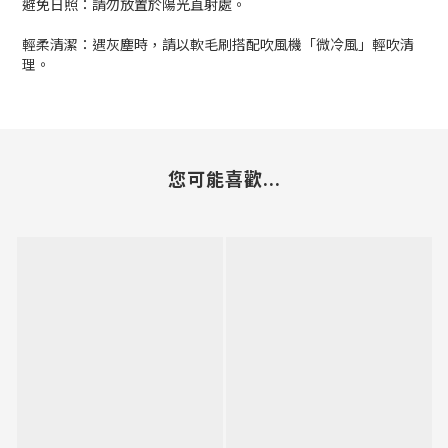
避免日照：請勿放置於陽光直射處。
輕柔清潔：遇灰塵時，請以軟毛刷搭配吹風機「微冷風」輕吹清
理。
您可能喜歡...