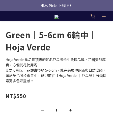
桐林 Picks 上線啦！
桐林 Picks 上線啦！
✿桐林Fleur✿  Uber Eats即點即送🛵 
桐林 Picks 上線啦！
Green｜5-6cm 6輪中｜
Hoja Verde
Hoja Verde 是品質頂級的知名厄瓜多永生玫瑰品牌，花瓣天然厚
實，方便開花使用喲！
此為 6 輪裝，花頭直徑約 5-6 cm，能完美展現飽滿與自然姿態。
繽紛多色同步販售中，歡迎前往【Hoja Verde ｜ 厄瓜多】分類探
索更多色彩靈感。
NT$550