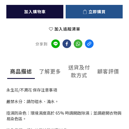
加入購物車
立即購買
加入追蹤清單
分享到
送貨及付
商品描述
了解更多
顧客評價
款方式
永生花/不凋花 保存注意事項
嚴禁水分：請勿碰水、澆水。
控濕防染色：環境濕度高於 65% 時請開啟除濕；並請避開衣物與
易染色區。