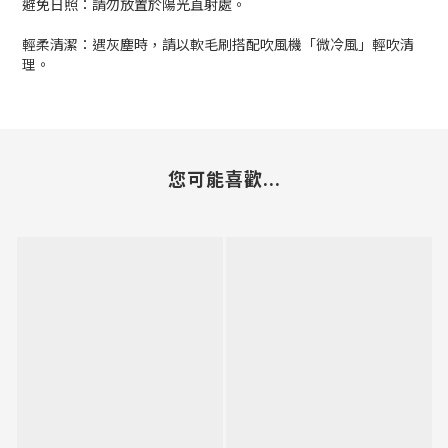
避免日照：請勿放置於陽光直射處。
輕柔清潔：遇灰塵時，請以軟毛刷搭配吹風機「微冷風」輕吹清
理。
您可能喜歡...