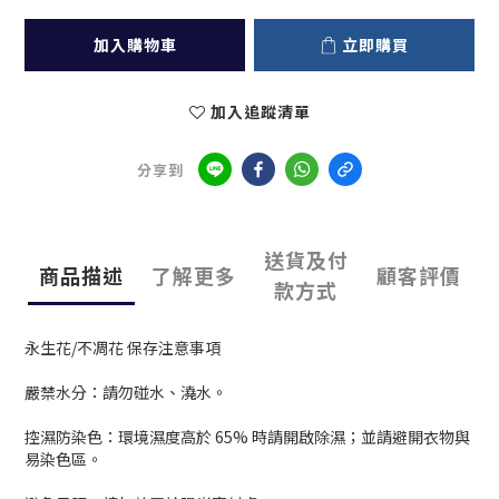
加入購物車
立即購買
加入追蹤清單
分享到
送貨及付
商品描述
了解更多
顧客評價
款方式
永生花/不凋花 保存注意事項
嚴禁水分：請勿碰水、澆水。
控濕防染色：環境濕度高於 65% 時請開啟除濕；並請避開衣物與
易染色區。