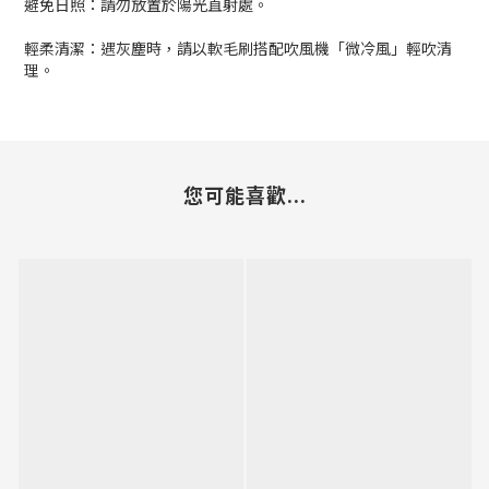
避免日照：請勿放置於陽光直射處。
輕柔清潔：遇灰塵時，請以軟毛刷搭配吹風機「微冷風」輕吹清
理。
您可能喜歡...