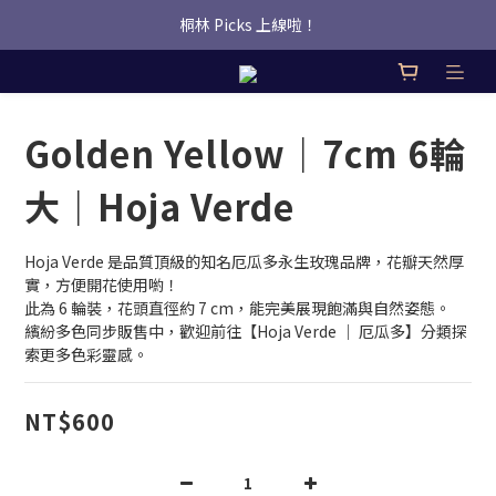
桐林 Picks 上線啦！
桐林 Picks 上線啦！
✿桐林Fleur✿  Uber Eats即點即送🛵 
桐林 Picks 上線啦！
Golden Yellow｜7cm 6輪
大｜Hoja Verde
Hoja Verde 是品質頂級的知名厄瓜多永生玫瑰品牌，花瓣天然厚
實，方便開花使用喲！
此為 6 輪裝，花頭直徑約 7 cm，能完美展現飽滿與自然姿態。
繽紛多色同步販售中，歡迎前往【Hoja Verde ｜ 厄瓜多】分類探
索更多色彩靈感。
NT$600