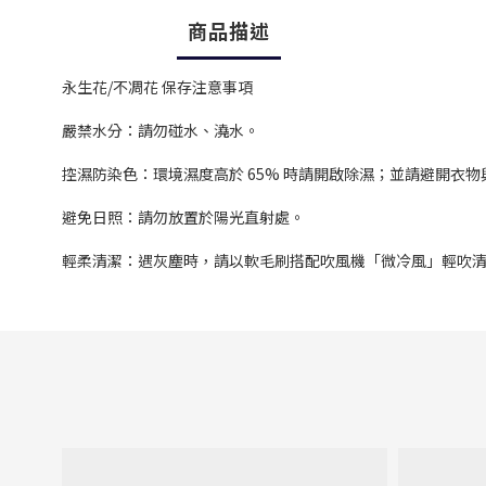
商品描述
永生花/不凋花 保存注意事項
嚴禁水分：請勿碰水、澆水。
控濕防染色：環境濕度高於 65% 時請開啟除濕；並請避開衣
避免日照：請勿放置於陽光直射處。
輕柔清潔：遇灰塵時，請以軟毛刷搭配吹風機「微冷風」輕吹