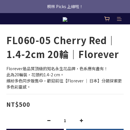
桐林 Picks 上線啦！
桐林 Picks 上線啦！
✿桐林Fleur✿  Uber Eats即點即送🛵 
桐林 Picks 上線啦！
FL060-05 Cherry Red｜
1.4-2cm 20輪｜Florever
Florever是品質頂級的知名永生花品牌，色系應有盡有！
此為20輪裝，花頭約1.4-2 cm。
繽紛多色同步販售中，歡迎前往【Florever ｜ 日本】分類探索更
多色彩靈感。
NT$500