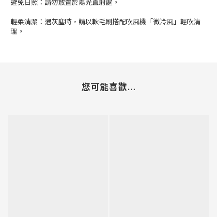
避免日照：請勿放置於陽光直射處。
輕柔清潔：遇灰塵時，請以軟毛刷搭配吹風機「微冷風」輕吹清
理。
您可能喜歡...