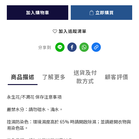
加入購物車
立即購買
加入追蹤清單
分享到
送貨及付
商品描述
了解更多
顧客評價
款方式
永生花/不凋花 保存注意事項
嚴禁水分：請勿碰水、澆水。
控濕防染色：環境濕度高於 65% 時請開啟除濕；並請避開衣物與
易染色區。