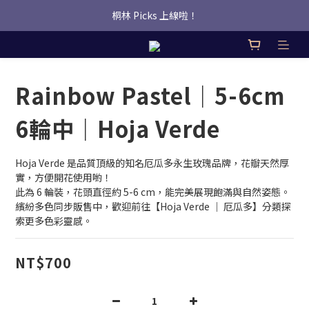
桐林 Picks 上線啦！
桐林 Picks 上線啦！
✿桐林Fleur✿  Uber Eats即點即送🛵 
桐林 Picks 上線啦！
Rainbow Pastel｜5-6cm
6輪中｜Hoja Verde
Hoja Verde 是品質頂級的知名厄瓜多永生玫瑰品牌，花瓣天然厚
實，方便開花使用喲！
此為 6 輪裝，花頭直徑約 5-6 cm，能完美展現飽滿與自然姿態。
繽紛多色同步販售中，歡迎前往【Hoja Verde ｜ 厄瓜多】分類探
索更多色彩靈感。
NT$700