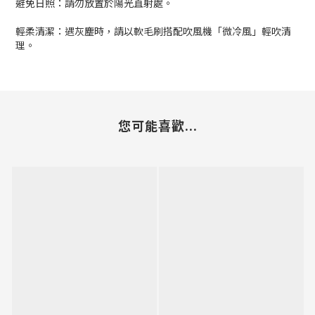
避免日照：請勿放置於陽光直射處。
輕柔清潔：遇灰塵時，請以軟毛刷搭配吹風機「微冷風」輕吹清
理。
您可能喜歡...