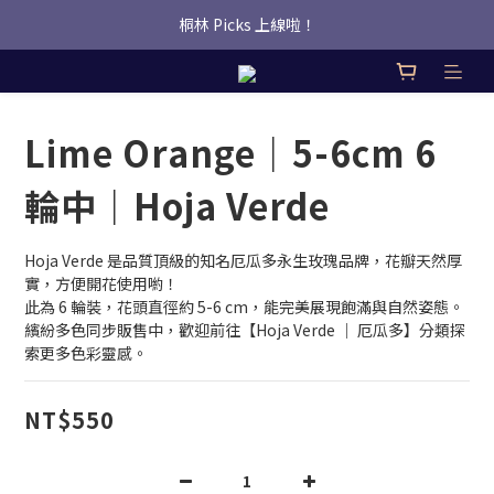
桐林 Picks 上線啦！
桐林 Picks 上線啦！
✿桐林Fleur✿  Uber Eats即點即送🛵 
桐林 Picks 上線啦！
Lime Orange｜5-6cm 6
輪中｜Hoja Verde
Hoja Verde 是品質頂級的知名厄瓜多永生玫瑰品牌，花瓣天然厚
實，方便開花使用喲！
此為 6 輪裝，花頭直徑約 5-6 cm，能完美展現飽滿與自然姿態。
繽紛多色同步販售中，歡迎前往【Hoja Verde ｜ 厄瓜多】分類探
索更多色彩靈感。
NT$550