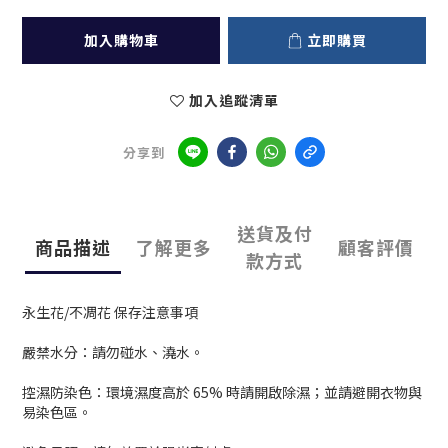
加入購物車
立即購買
加入追蹤清單
分享到
送貨及付
商品描述
了解更多
顧客評價
款方式
永生花/不凋花 保存注意事項
嚴禁水分：請勿碰水、澆水。
控濕防染色：環境濕度高於 65% 時請開啟除濕；並請避開衣物與
易染色區。