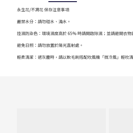
永生花/不凋花 保存注意事項
嚴禁水分：請勿碰水、澆水。
控濕防染色：環境濕度高於 65% 時請開啟除濕；並請避開衣
避免日照：請勿放置於陽光直射處。
輕柔清潔：遇灰塵時，請以軟毛刷搭配吹風機「微冷風」輕吹