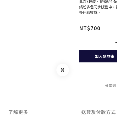
此為8輪裝，花頭約4-5
繽紛多色同步販售中，歡迎
多色彩靈感。
NT$700
加入購物車
分享到
了解更多
送貨及付款方式