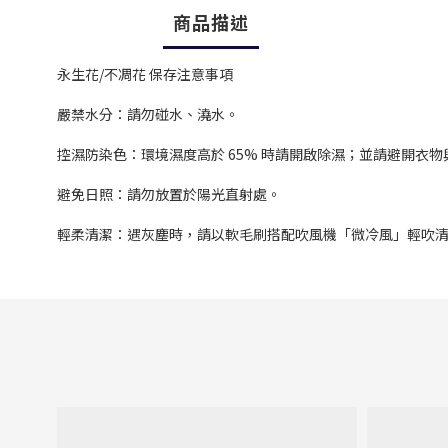
商品描述
永生花/不凋花 保存注意事項
嚴禁水分：請勿碰水、澆水。
控濕防染色：環境濕度高於 65% 時請開啟除濕；並請避開衣
避免日照：請勿放置於陽光直射處。
輕柔清潔：遇灰塵時，請以軟毛刷搭配吹風機「微冷風」輕吹