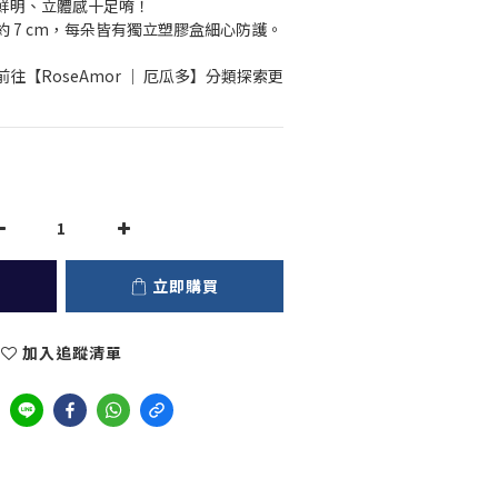
鮮明、立體感十足唷！
徑約 7 cm，每朵皆有獨立塑膠盒細心防護。
往【RoseAmor ｜ 厄瓜多】分類探索更
立即購買
加入追蹤清單