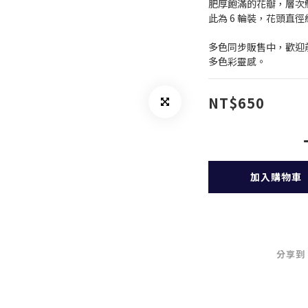
肥厚飽滿的花瓣，層次
此為 6 輪裝，花頭直
多色同步販售中，歡迎前
多色彩靈感。
NT$650
加入購物車
分享到