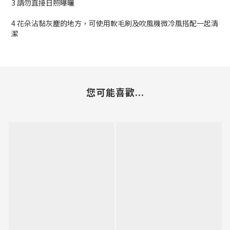
3 請勿直接日照曝曬
4 花朵沾黏灰塵的地方，可使用軟毛刷及吹風機微冷風搭配一起清
潔
您可能喜歡...