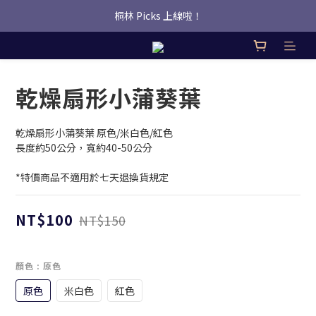
桐林 Picks 上線啦！
桐林 Picks 上線啦！
✿桐林Fleur✿  Uber Eats即點即送🛵 
桐林 Picks 上線啦！
乾燥扇形小蒲葵葉
乾燥扇形小蒲葵葉 原色/米白色/紅色
長度約50公分，寬約40-50公分
*特價商品不適用於七天退換貨規定
NT$100
NT$150
顏色
: 原色
原色
米白色
紅色