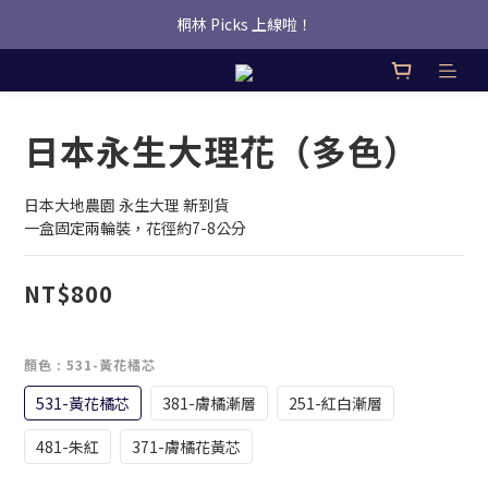
桐林 Picks 上線啦！
桐林 Picks 上線啦！
✿桐林Fleur✿  Uber Eats即點即送🛵 
桐林 Picks 上線啦！
日本永生大理花（多色）
日本大地農園 永生大理 新到貨
一盒固定兩輪裝，花徑約7-8公分
NT$800
顏色
: 531-黃花橘芯
531-黃花橘芯
381-膚橘漸層
251-紅白漸層
481-朱紅
371-膚橘花黃芯