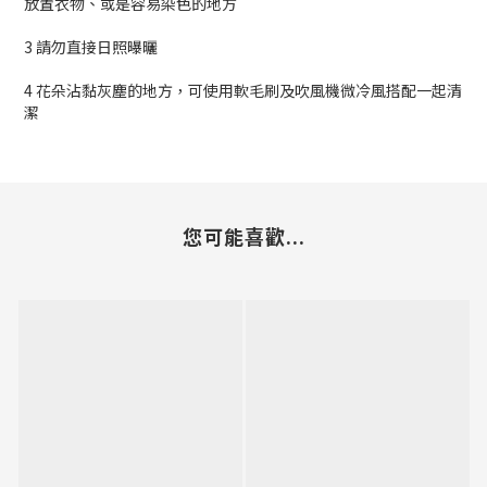
放置衣物、或是容易染色的地方
3 請勿直接日照曝曬
4 花朵沾黏灰塵的地方，可使用軟毛刷及吹風機微冷風搭配一起清
潔
您可能喜歡...